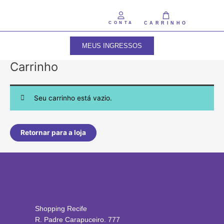
Ir
para
CONTA
CARRINHO
o
conteúdo
MEUS INGRESSOS
Carrinho
Seu carrinho está vazio.
Retornar para a loja
Shopping Recife
R. Padre Carapuceiro. 777